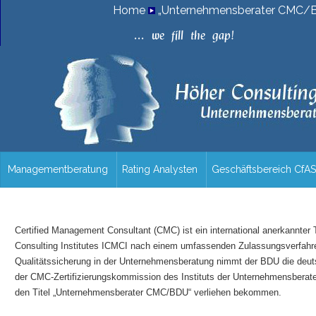
Home
„Unternehmensberater CMC/BD
.
.
.
w
e
f
i
l
l
t
h
e
g
a
p
!
Managementberatung
Rating Analysten
Geschäftsbereich CfAS
/uebersicht
Certified Management Consultant (CMC) ist ein international anerkannter 
Consulting Institutes ICMCI nach einem umfassenden Zulassungsverfahren 
Qualitätssicherung in der Unternehmensberatung nimmt der BDU die deut
der CMC-Zertifizierungskommission des Instituts der Unternehmensberat
den Titel „Unternehmensberater CMC/BDU“ verliehen bekommen.