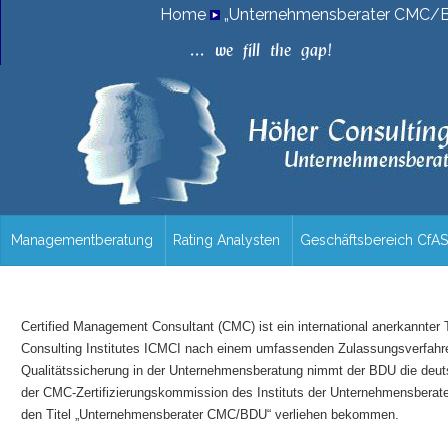
Home
„Unternehmensberater CMC/BD
.
.
.
w
e
f
i
l
l
t
h
e
g
a
p
!
Managementberatung
Rating Analysten
Geschäftsbereich CfAS
/uebersicht
Certified Management Consultant (CMC) ist ein international anerkannter 
Consulting Institutes ICMCI nach einem umfassenden Zulassungsverfahren 
Qualitätssicherung in der Unternehmensberatung nimmt der BDU die deut
der CMC-Zertifizierungskommission des Instituts der Unternehmensberat
den Titel „Unternehmensberater CMC/BDU“ verliehen bekommen.